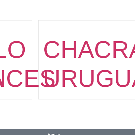
LO
CHACR
A
NCES
URUGU
Enviar